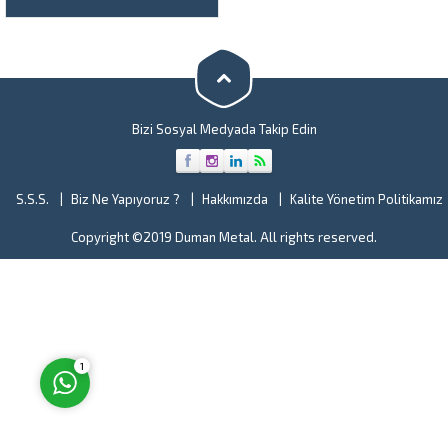
garantisi veriyor tüm yedek
parçalarının imalatını
gerçekleştiriyoruz. 7/24
ulaşabilme, yüz yüze
danışmanlık ve destek hizmeti
garantisi veriyoruz. Üretmiş
olduğumuz...
Bizi Sosyal Medyada Takip Edin
Müşteri Temsilcisi
S.S.S.
Biz Ne Yapıyoruz ?
Hakkımızda
Kalite Yönetim Politikamız
Copyright ©2019 Duman Metal. All rights reserved.
Cevap Yaz
1