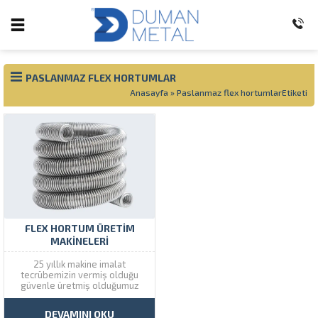
PASLANMAZ FLEX HORTUMLAR
Anasayfa
»
Paslanmaz flex hortumlarEtiketi
FLEX HORTUM ÜRETIM
MAKINELERI
25 yıllık makine imalat
tecrübemizin vermiş olduğu
güvenle üretmiş olduğumuz
metal flex hortum üretim
makinelerine standartlara
DEVAMINI OKU
uygun ürün üretme ve servis